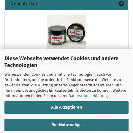
Neue Artikel
Diese Webseite verwendet Cookies und andere
Bronze Effekt Set mit Kupfer Patina, 2-teilig
Technologien
Wir verwenden Cookies und ähnliche Technologien, auch von
Unser Normalpreis 13,90 EUR
Drittanbietern, um die ordentliche Funktionsweise der Website zu
Ihr Preis 12,51 EUR
gewährleisten, die Nutzung unseres Angebotes zu analysieren und
Sie sparen 10%
Ihnen ein bestmögliches Einkaufserlebnis bieten zu können. Weitere
Informationen finden Sie in unserer
Datenschutzerklärung
.
Alle Akzeptieren
Impressum
Kontakt
Versand- & Zahlungsbedingungen
Widerrufsrecht & Muster-Widerrufsformular
AGB
Nur Notwendige
Privatsphäre und Datenschutz
Cookie Einstellungen