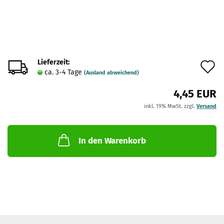
Lieferzeit:
A
ca. 3-4 Tage
(Ausland abweichend)
d
4,45 EUR
M
inkl. 19% MwSt. zzgl.
Versand
In den Warenkorb