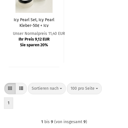
Icy Pearl Set, Icy Pearl
Kleber-50g + Icy
Pearls-200g
Unser Normalpreis 11,40 EUR
Ihr Preis 9,12 EUR
Sie sparen 20%
Sortieren nach
pro Seite
Sortieren nach
100 pro Seite
1
1
bis
9
(von insgesamt
9
)