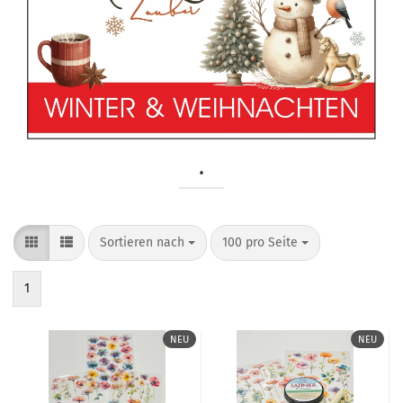
.
Sortieren nach
pro Seite
Sortieren nach
100 pro Seite
1
NEU
NEU