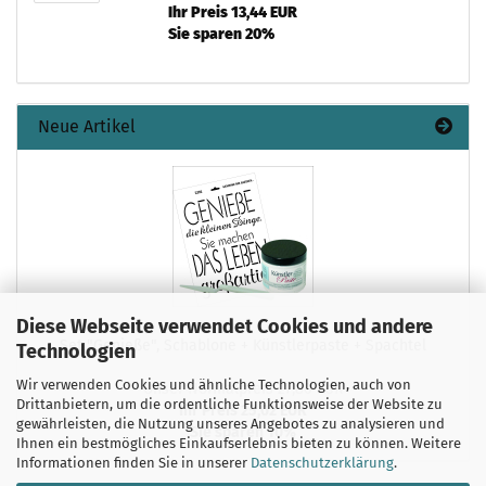
Ihr Preis 13,44 EUR
Sie sparen 20%
Neue Artikel
Diese Webseite verwendet Cookies und andere
Set "Genieße", Schablone + Künstlerpaste + Spachtel
Technologien
Wir verwenden Cookies und ähnliche Technologien, auch von
Unser Normalpreis 27,80 EUR
Drittanbietern, um die ordentliche Funktionsweise der Website zu
Ihr Preis 25,02 EUR
gewährleisten, die Nutzung unseres Angebotes zu analysieren und
Sie sparen 10%
Ihnen ein bestmögliches Einkaufserlebnis bieten zu können. Weitere
Informationen finden Sie in unserer
Datenschutzerklärung
.