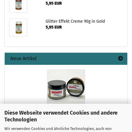
5,95 EUR
Glitter Effekt Creme 90g in Gold
5,95 EUR
Neue Artikel
Diese Webseite verwendet Cookies und andere
Bronze Effekt Set mit Kupfer Patina, 2-teilig
Technologien
Wir verwenden Cookies und ähnliche Technologien, auch von
Unser Normalpreis 13,90 EUR