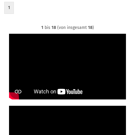
1
1
bis
18
(von insgesamt
18
)