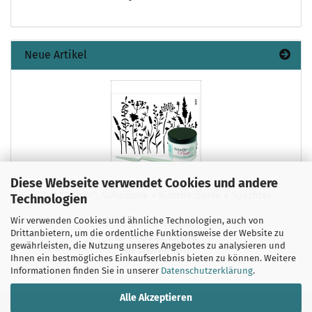
Neue Artikel
Diese Webseite verwendet Cookies und andere
Set "Gräser", Schablone + Künstlerpaste + Spachtel
Technologien
Wir verwenden Cookies und ähnliche Technologien, auch von
Unser Normalpreis 27,80 EUR
Drittanbietern, um die ordentliche Funktionsweise der Website zu
Ihr Preis 25,02 EUR
gewährleisten, die Nutzung unseres Angebotes zu analysieren und
Sie sparen 10%
Ihnen ein bestmögliches Einkaufserlebnis bieten zu können. Weitere
Informationen finden Sie in unserer
Datenschutzerklärung
.
Alle Akzeptieren