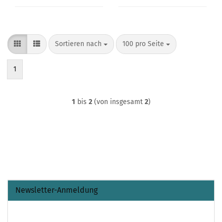
Sortieren nach
pro Seite
Sortieren nach
100 pro Seite
1
1
bis
2
(von insgesamt
2
)
Newsletter-Anmeldung