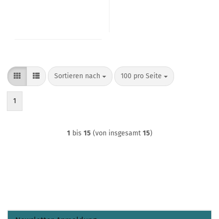
Sortieren nach
pro Seite
Sortieren nach
100 pro Seite
1
1
bis
15
(von insgesamt
15
)