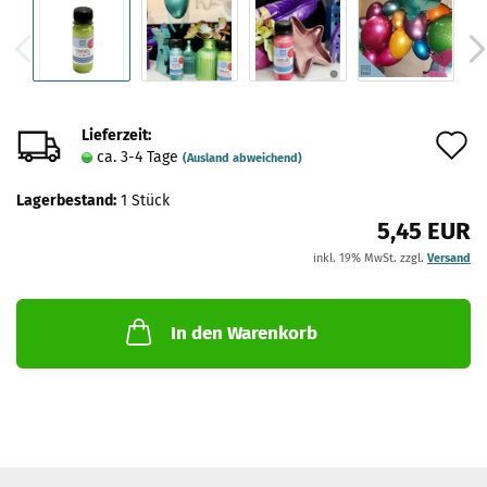
Lieferzeit:
A
ca. 3-4 Tage
(Ausland abweichend)
d
Lagerbestand:
1
Stück
M
5,45 EUR
inkl. 19% MwSt. zzgl.
Versand
In den Warenkorb