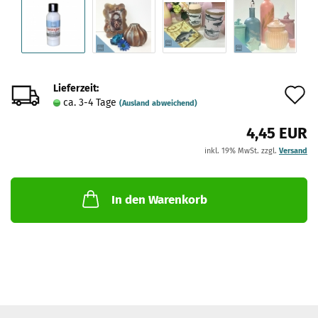
Lieferzeit:
A
ca. 3-4 Tage
(Ausland abweichend)
d
4,45 EUR
M
inkl. 19% MwSt. zzgl.
Versand
In den Warenkorb