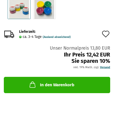
Lieferzeit:
A
ca. 3-4 Tage
(Ausland abweichend)
d
Unser Normalpreis 13,80 EUR
M
Ihr Preis 12,42 EUR
Sie sparen 10%
inkl. 19% MwSt. zzgl.
Versand
In den Warenkorb