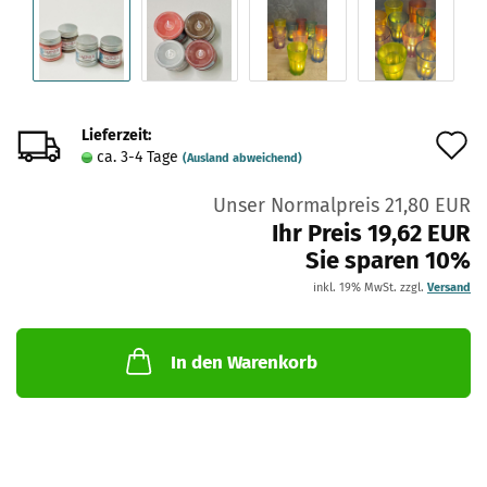
Lieferzeit:
A
ca. 3-4 Tage
(Ausland abweichend)
d
Unser Normalpreis 21,80 EUR
M
Ihr Preis 19,62 EUR
Sie sparen 10%
inkl. 19% MwSt. zzgl.
Versand
In den Warenkorb