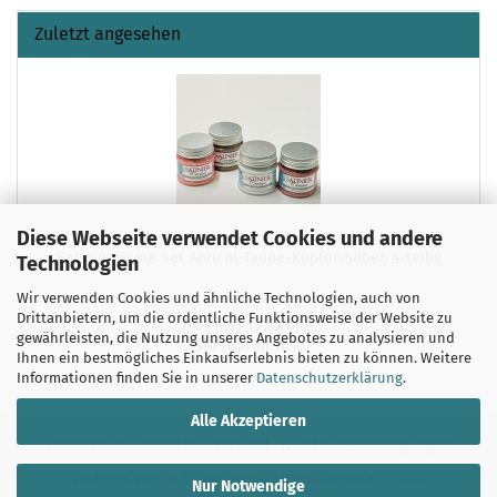
Zuletzt angesehen
Diese Webseite verwendet Cookies und andere
Satiniercreme Set Apricot-Taupe-Kupfer-Silber, 4-teilig
Technologien
Wir verwenden Cookies und ähnliche Technologien, auch von
Unser Normalpreis 21,80 EUR
Drittanbietern, um die ordentliche Funktionsweise der Website zu
Ihr Preis 19,62 EUR
gewährleisten, die Nutzung unseres Angebotes zu analysieren und
Sie sparen 10%
Ihnen ein bestmögliches Einkaufserlebnis bieten zu können. Weitere
Informationen finden Sie in unserer
Datenschutzerklärung
.
Alle Akzeptieren
Impressum
Kontakt
Versand- & Zahlungsbedingungen
Widerrufsrecht & Muster-Widerrufsformular
AGB
Nur Notwendige