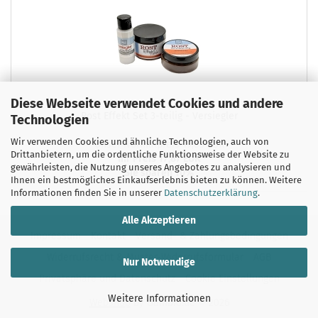
Diese Webseite verwendet Cookies und andere
Rost Effekt Set 3-teilig - Versiegler
Technologien
Wir verwenden Cookies und ähnliche Technologien, auch von
Unser Normalpreis 19,85 EUR
Drittanbietern, um die ordentliche Funktionsweise der Website zu
Ihr Preis 17,87 EUR
gewährleisten, die Nutzung unseres Angebotes zu analysieren und
Sie sparen 10%
Ihnen ein bestmögliches Einkaufserlebnis bieten zu können. Weitere
Informationen finden Sie in unserer
Datenschutzerklärung
.
Alle Akzeptieren
Impressum
Kontakt
Versand- & Zahlungsbedingungen
Widerrufsrecht & Muster-Widerrufsformular
AGB
Nur Notwendige
Privatsphäre und Datenschutz
Cookie Einstellungen
Weitere Informationen
Webshop
by Gambio.de © 2026