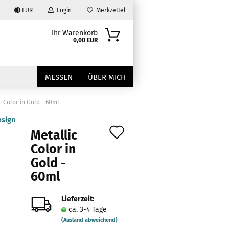
EUR
Login
Merkzettel
Ihr Warenkorb
0,00 EUR
MESSEN
ÜBER MICH
c Color in Gold - 60ml
esign
Auf
Metallic
den
Color in
Gold -
Merkzettel
?
60ml
Lieferzeit:
ca. 3-4 Tage
(Ausland abweichend)