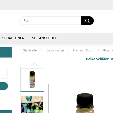
Währung auswählen
Suche...
E-Mail
Lieferland
SCHABLONEN
SET ANGEBOTE
Passwort
»
»
»
Startseite
.Deko Design
Premium Color
Metalli
Heike Schäfer D
Konto erstellen
Passwort vergessen