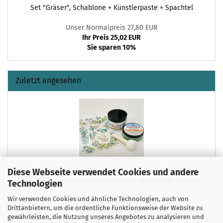
Set "Gräser", Schablone + Künstlerpaste + Spachtel
Unser Normalpreis 27,80 EUR
Ihr Preis 25,02 EUR
Sie sparen 10%
Zuletzt angesehen
Diese Webseite verwendet Cookies und andere
Icy Pearls + Satinier Creme Salbei + Rubon, Set 4-teilig
Technologien
Wir verwenden Cookies und ähnliche Technologien, auch von
Unser Normalpreis 17,80 EUR
Drittanbietern, um die ordentliche Funktionsweise der Website zu
Ihr Preis 16,02 EUR
gewährleisten, die Nutzung unseres Angebotes zu analysieren und
Sie sparen 10%