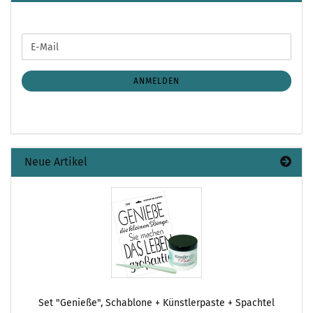
WEITER
E-
ZUR
Mail
NEWSLETTER-
ANMELDUNG
ANMELDEN
Neue Artikel
Set "Genieße", Schablone + Künstlerpaste + Spachtel