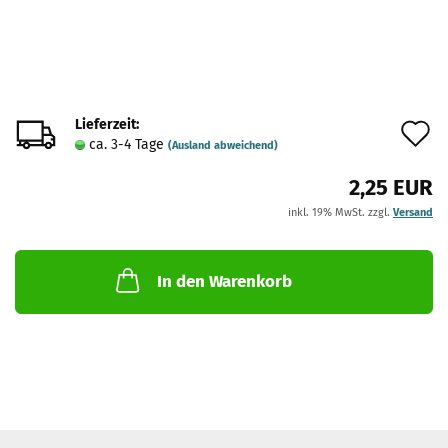
Lieferzeit:
A
ca. 3-4 Tage
(Ausland abweichend)
d
2,25 EUR
M
inkl. 19% MwSt. zzgl.
Versand
In den Warenkorb