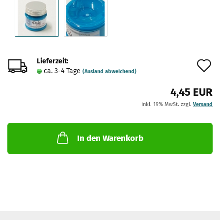
Lieferzeit:
A
ca. 3-4 Tage
(Ausland abweichend)
d
4,45 EUR
M
inkl. 19% MwSt. zzgl.
Versand
In den Warenkorb