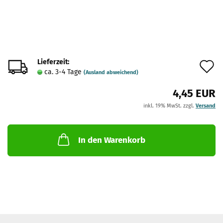
Lieferzeit:
A
ca. 3-4 Tage
(Ausland abweichend)
d
4,45 EUR
M
inkl. 19% MwSt. zzgl.
Versand
In den Warenkorb