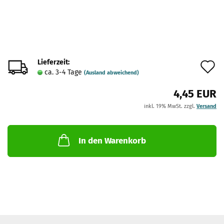
Lieferzeit:
A
ca. 3-4 Tage
(Ausland abweichend)
d
4,45 EUR
M
inkl. 19% MwSt. zzgl.
Versand
In den Warenkorb