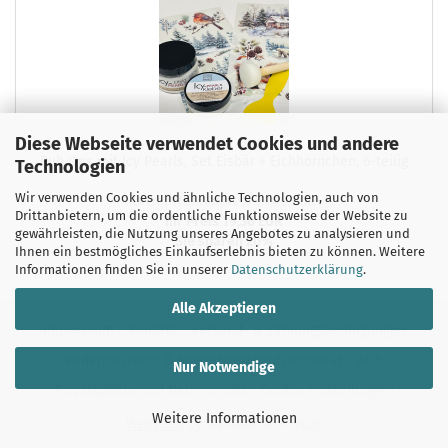
Diese Webseite verwendet Cookies und andere
Rub Ons mit Icy Pearls, Set Eisbär + Eichhörnchen, 6-teilig
Technologien
Wir verwenden Cookies und ähnliche Technologien, auch von
Unser Normalpreis 24,20 EUR
Drittanbietern, um die ordentliche Funktionsweise der Website zu
Ihr Preis 19,36 EUR
gewährleisten, die Nutzung unseres Angebotes zu analysieren und
Sie sparen 20%
Ihnen ein bestmögliches Einkaufserlebnis bieten zu können. Weitere
Informationen finden Sie in unserer
Datenschutzerklärung
.
Alle Akzeptieren
Impressum
Kontakt
Versand- & Zahlungsbedingungen
Widerrufsrecht & Muster-Widerrufsformular
AGB
Nur Notwendige
Privatsphäre und Datenschutz
Cookie Einstellungen
Weitere Informationen
Webshop
by Gambio.de © 2026