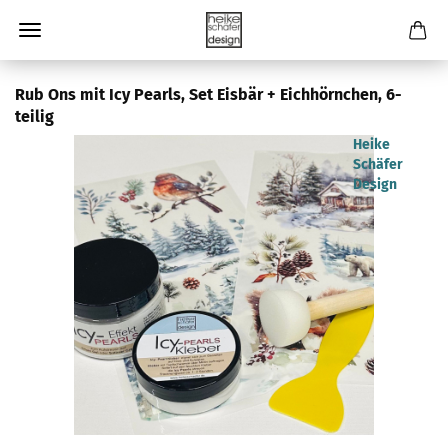
Rub Ons mit Icy Pearls, Set Eisbär + Eichhörnchen, 6-
teilig
Heike
Schäfer
Design