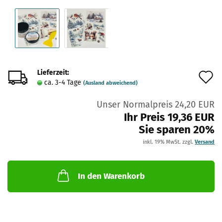
Lieferzeit:
A
ca. 3-4 Tage
(Ausland abweichend)
d
Unser Normalpreis 24,20 EUR
M
Ihr Preis 19,36 EUR
Sie sparen 20%
inkl. 19% MwSt. zzgl.
Versand
In den Warenkorb