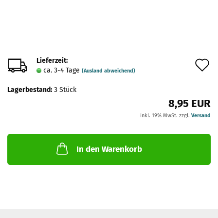
Lieferzeit:
A
ca. 3-4 Tage
(Ausland abweichend)
d
Lagerbestand:
3
Stück
M
8,95 EUR
inkl. 19% MwSt. zzgl.
Versand
In den Warenkorb