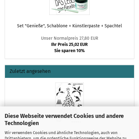
Set "Genieße", Schablone + Künstlerpaste + Spachtel
Unser Normalpreis 27,80 EUR
Ihr Preis 25,02 EUR
Sie sparen 10%
Zuletzt angesehen
Diese Webseite verwendet Cookies und andere
Technologien
Wir verwenden Cookies und ähnliche Technologien, auch von
Schablone-Stencil A3 364-0761 Weihnachtsbaum Ilex
Drittanbietern, um die ordentliche Funktionsweise der Website zu