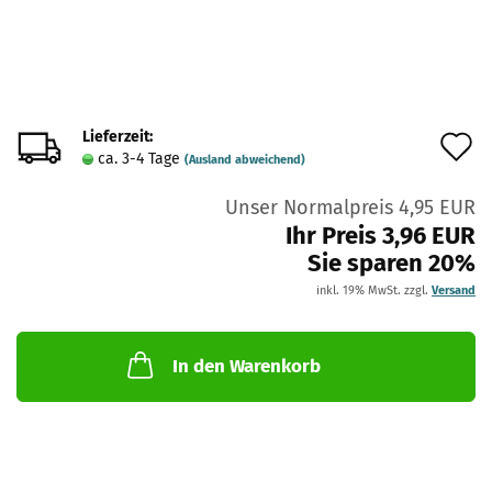
Lieferzeit:
A
ca. 3-4 Tage
(Ausland abweichend)
d
Unser Normalpreis 4,95 EUR
M
Ihr Preis 3,96 EUR
Sie sparen 20%
inkl. 19% MwSt. zzgl.
Versand
In den Warenkorb