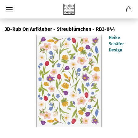
3D-Rub On Aufkleber - Streublümchen - RB3-044
Heike
Schäfer
Design