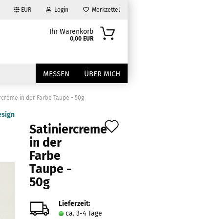
EUR
Login
Merkzettel
Ihr Warenkorb
0,00 EUR
MESSEN
ÜBER MICH
rcreme in der Farbe Taupe - 50g
esign
Auf
Satiniercreme
den
in der
Farbe
Merkzettel
?
Taupe -
50g
Lieferzeit:
ca. 3-4 Tage