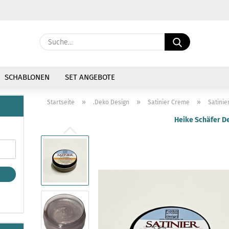
Währung auswählen
Suche...
E-Mail
Lieferland
SCHABLONEN
SET ANGEBOTE
Passwort
»
»
»
Startseite
.Deko Design
Satinier Creme
Satinie
Heike Schäfer D
Konto erstellen
Passwort vergessen