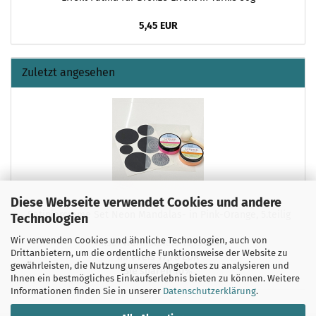
5,45 EUR
Zuletzt angesehen
Diese Webseite verwendet Cookies und andere
.Satiniercreme Set Neon Mandalas- in Pink-Orange, 5.teilig
Technologien
Wir verwenden Cookies und ähnliche Technologien, auch von
Unser Normalpreis 19,75 EUR
Drittanbietern, um die ordentliche Funktionsweise der Website zu
Ihr Preis 17,78 EUR
gewährleisten, die Nutzung unseres Angebotes zu analysieren und
Sie sparen 10%
Ihnen ein bestmögliches Einkaufserlebnis bieten zu können. Weitere
Informationen finden Sie in unserer
Datenschutzerklärung
.