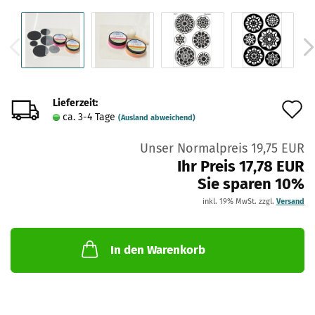
Lieferzeit:
A
ca. 3-4 Tage
(Ausland abweichend)
d
Unser Normalpreis 19,75 EUR
M
Ihr Preis 17,78 EUR
Sie sparen 10%
inkl. 19% MwSt. zzgl.
Versand
In den Warenkorb