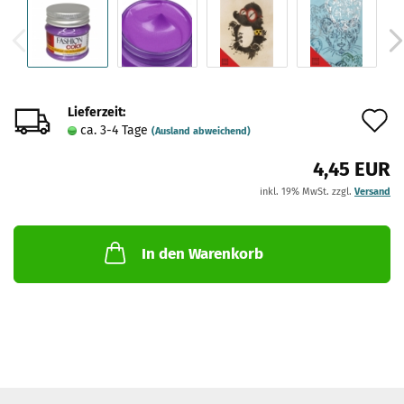
Lieferzeit:
A
ca. 3-4 Tage
(Ausland abweichend)
d
4,45 EUR
M
inkl. 19% MwSt. zzgl.
Versand
In den Warenkorb