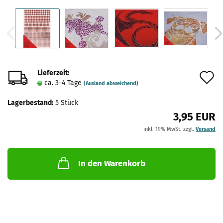
Lieferzeit:
A
ca. 3-4 Tage
(Ausland abweichend)
d
Lagerbestand:
5
Stück
M
3,95 EUR
inkl. 19% MwSt. zzgl.
Versand
In den Warenkorb