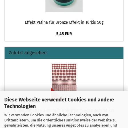
Effekt Patina für Bronze Effekt in Türkis 50g
5,45 EUR
Zuletzt angesehen
Diese Webseite verwendet Cookies und andere
Technologien
Bügelpailletten 3-8mm in Hologramm Rosa gesamt 739
Wir verwenden Cookies und ähnliche Technologien, auch von
Stück
Drittanbietern, um die ordentliche Funktionsweise der Website zu
gewährleisten, die Nutzung unseres Angebotes zu analysieren und
3,95 EUR