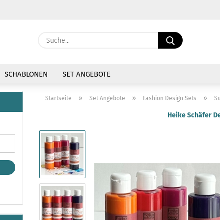
Währung auswählen
Suche...
E-Mail
Lieferland
SCHABLONEN
SET ANGEBOTE
Passwort
»
»
»
Startseite
Set Angebote
Fashion Design Sets
Su
Heike Schäfer D
Konto erstellen
Passwort vergessen