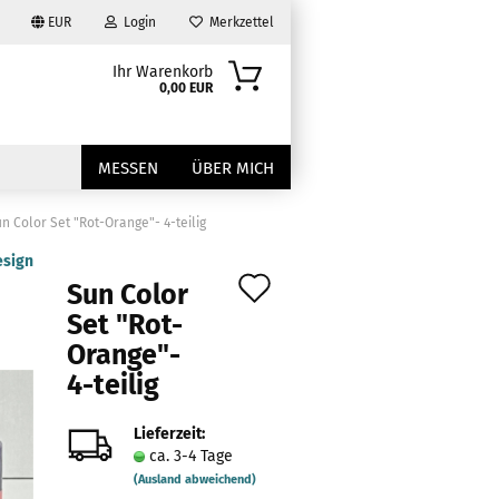
EUR
Login
Merkzettel
Ihr Warenkorb
0,00 EUR
MESSEN
ÜBER MICH
n Color Set "Rot-Orange"- 4-teilig
esign
Auf
Sun Color
den
Set "Rot-
Orange"-
Merkzettel
?
4-teilig
Lieferzeit:
ca. 3-4 Tage
(Ausland abweichend)