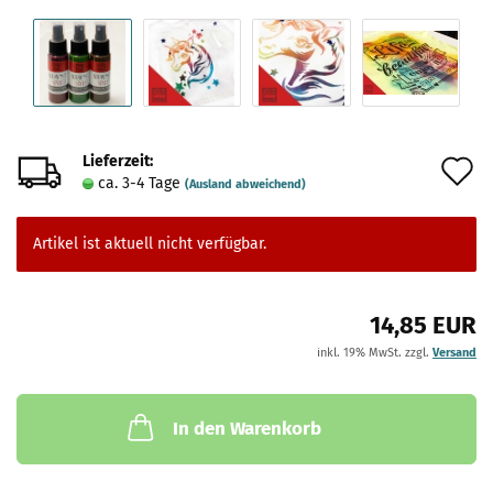
Lieferzeit:
A
ca. 3-4 Tage
(Ausland abweichend)
d
M
Artikel ist aktuell nicht verfügbar.
14,85 EUR
inkl. 19% MwSt. zzgl.
Versand
In den Warenkorb