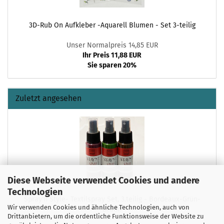
3D-Rub On Aufkleber -Aquarell Blumen - Set 3-teilig
Unser Normalpreis 14,85 EUR
Ihr Preis 11,88 EUR
Sie sparen 20%
Zuletzt angesehen
Diese Webseite verwendet Cookies und andere
Technologien
Spray'n Style- Textilspray Set, 3.teilig - Bordeaux-Grün-
Wir verwenden Cookies und ähnliche Technologien, auch von
Braun
Drittanbietern, um die ordentliche Funktionsweise der Website zu