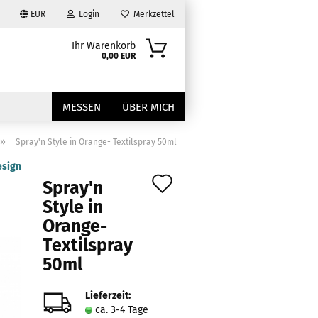
EUR
Login
Merkzettel
Ihr Warenkorb
0,00 EUR
MESSEN
ÜBER MICH
»
Spray'n Style in Orange- Textilspray 50ml
esign
Auf
Spray'n
den
Style in
Orange-
Merkzettel
?
Textilspray
50ml
Lieferzeit:
ca. 3-4 Tage