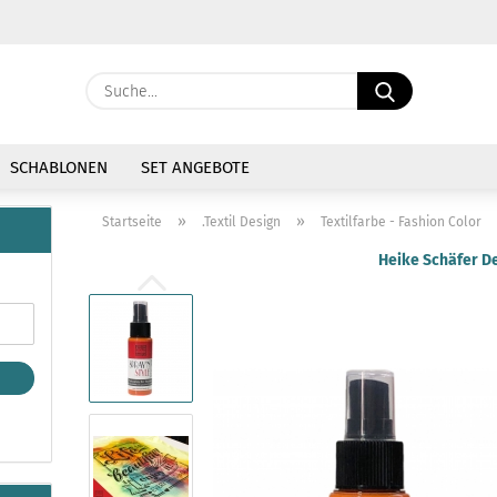
Währung auswählen
Suche...
E-Mail
Lieferland
SCHABLONEN
SET ANGEBOTE
Passwort
»
»
Startseite
.Textil Design
Textilfarbe - Fashion Color
Heike Schäfer D
Konto erstellen
Passwort vergessen