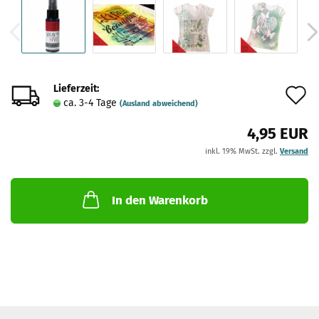
Lieferzeit:
A
ca. 3-4 Tage
(Ausland abweichend)
d
4,95 EUR
M
inkl. 19% MwSt. zzgl.
Versand
In den Warenkorb