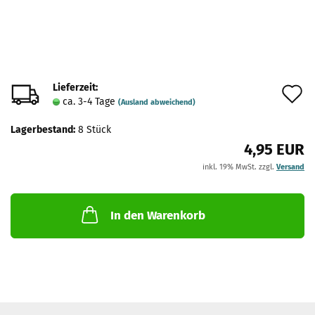
Lieferzeit:
A
ca. 3-4 Tage
(Ausland abweichend)
d
Lagerbestand:
8
Stück
M
4,95 EUR
inkl. 19% MwSt. zzgl.
Versand
In den Warenkorb