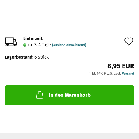
Lieferzeit:
A
ca. 3-4 Tage
(Ausland abweichend)
d
Lagerbestand:
6
Stück
M
8,95 EUR
inkl. 19% MwSt. zzgl.
Versand
In den Warenkorb