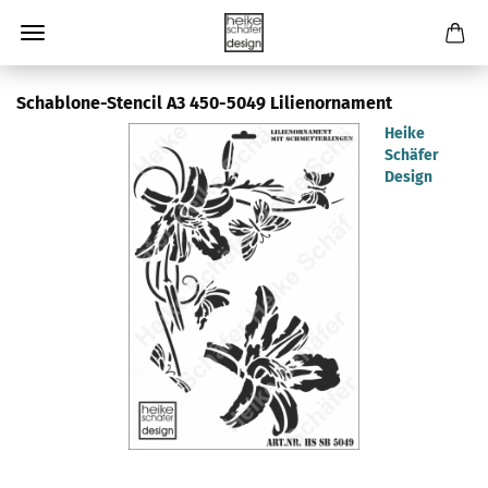
Schablone-Stencil A3 450-5049 Lilienornament
Heike
Schäfer
Design