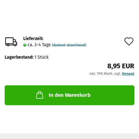
Lieferzeit:
A
ca. 3-4 Tage
(Ausland abweichend)
d
Lagerbestand:
1
Stück
M
8,95 EUR
inkl. 19% MwSt. zzgl.
Versand
In den Warenkorb