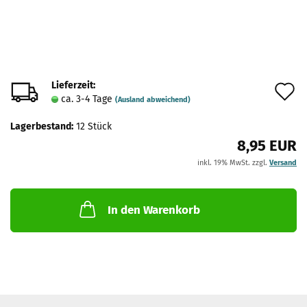
Lieferzeit:
A
ca. 3-4 Tage
(Ausland abweichend)
d
Lagerbestand:
12
Stück
M
8,95 EUR
inkl. 19% MwSt. zzgl.
Versand
In den Warenkorb