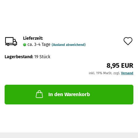
Lieferzeit:
A
ca. 3-4 Tage
(Ausland abweichend)
d
Lagerbestand:
19
Stück
M
8,95 EUR
inkl. 19% MwSt. zzgl.
Versand
In den Warenkorb