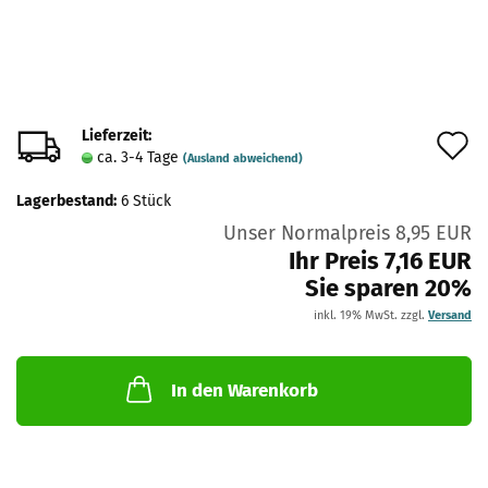
Lieferzeit:
A
ca. 3-4 Tage
(Ausland abweichend)
d
Lagerbestand:
6
Stück
M
Unser Normalpreis 8,95 EUR
Ihr Preis 7,16 EUR
Sie sparen 20%
inkl. 19% MwSt. zzgl.
Versand
In den Warenkorb