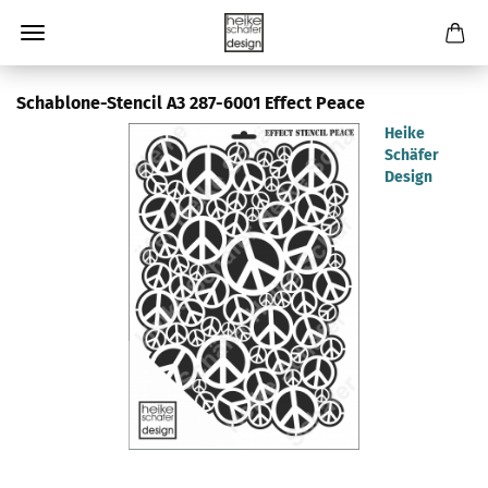
Schablone-Stencil A3 287-6001 Effect Peace
Heike
Schäfer
Design