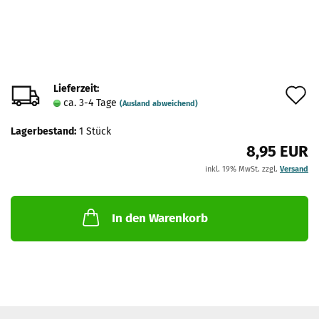
Lieferzeit:
A
ca. 3-4 Tage
(Ausland abweichend)
d
Lagerbestand:
1
Stück
M
8,95 EUR
inkl. 19% MwSt. zzgl.
Versand
In den Warenkorb