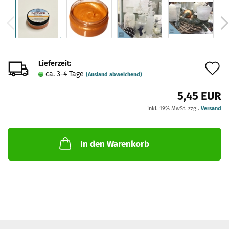
Lieferzeit:
A
ca. 3-4 Tage
(Ausland abweichend)
d
5,45 EUR
M
inkl. 19% MwSt. zzgl.
Versand
In den Warenkorb