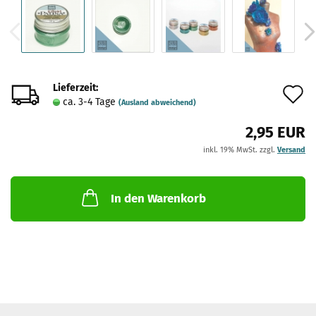
Lieferzeit:
A
ca. 3-4 Tage
(Ausland abweichend)
d
2,95 EUR
M
inkl. 19% MwSt. zzgl.
Versand
In den Warenkorb