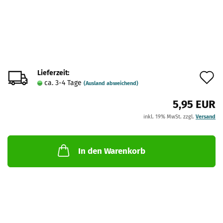
Lieferzeit:
A
ca. 3-4 Tage
(Ausland abweichend)
d
5,95 EUR
M
inkl. 19% MwSt. zzgl.
Versand
In den Warenkorb