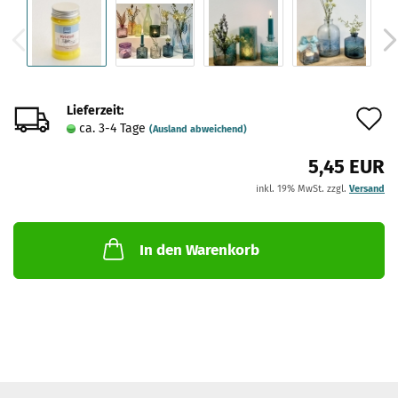
Lieferzeit:
A
ca. 3-4 Tage
(Ausland abweichend)
d
5,45 EUR
M
inkl. 19% MwSt. zzgl.
Versand
In den Warenkorb