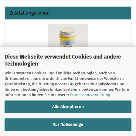
Zuletzt angesehen
Diese Webseite verwendet Cookies und andere
Technologien
Wir verwenden Cookies und ähnliche Technologien, auch von
Kristall Effekt Gel, 90g - Gelb
Drittanbietern, um die ordentliche Funktionsweise der Website zu
gewährleisten, die Nutzung unseres Angebotes zu analysieren und
5,45 EUR
Ihnen ein bestmögliches Einkaufserlebnis bieten zu können. Weitere
Informationen finden Sie in unserer
Datenschutzerklärung
.
Alle Akzeptieren
Impressum
Kontakt
Versand- & Zahlungsbedingungen
Widerrufsrecht & Muster-Widerrufsformular
AGB
Nur Notwendige
Privatsphäre und Datenschutz
Cookie Einstellungen