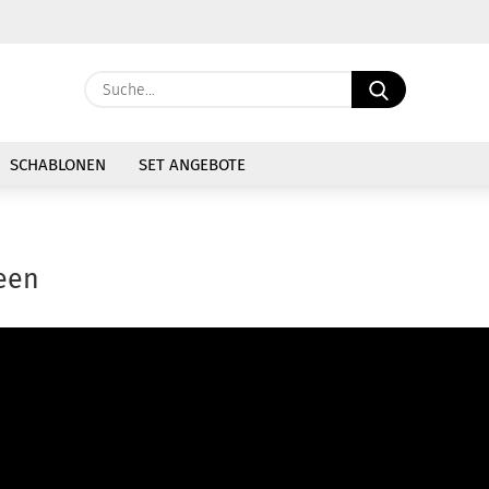
Währung auswählen
Suche...
E-Mail
Lieferland
SCHABLONEN
SET ANGEBOTE
Passwort
deen
Konto erstellen
Passwort vergessen