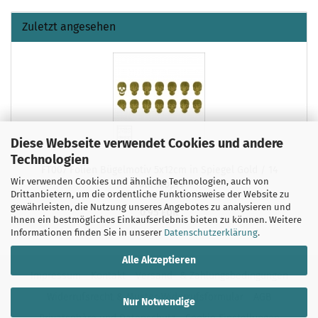
Zuletzt angesehen
Diese Webseite verwendet Cookies und andere
Technologien
FT007 Folien Bügelmotiv 5x12cm in Spiegel Gold / 14
Wir verwenden Cookies und ähnliche Technologien, auch von
Totenköpfe
Drittanbietern, um die ordentliche Funktionsweise der Website zu
gewährleisten, die Nutzung unseres Angebotes zu analysieren und
0,95 EUR
Ihnen ein bestmögliches Einkaufserlebnis bieten zu können. Weitere
Informationen finden Sie in unserer
Datenschutzerklärung
.
Alle Akzeptieren
Impressum
Kontakt
Versand- & Zahlungsbedingungen
Widerrufsrecht & Muster-Widerrufsformular
AGB
Nur Notwendige