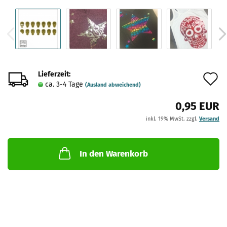
Lieferzeit:
A
ca. 3-4 Tage
(Ausland abweichend)
d
0,95 EUR
M
inkl. 19% MwSt. zzgl.
Versand
In den Warenkorb