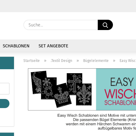
Währung auswählen
Suche...
E-Mail
Lieferland
SCHABLONEN
SET ANGEBOTE
Passwort
»
»
»
Startseite
.Textil Design
Bügelelemente
Easy Wis
Konto erstellen
Passwort vergessen