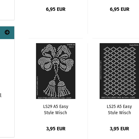
Zahlen
Zahlen
6,95 EUR
6,95 EUR
l
LS29 A5 Easy
LS25 A5 Easy
Style Wisch
Style Wisch
Schablone, Motiv
Schablone, Motiv
Schleife mit
Rautenfläche
3,95 EUR
3,95 EUR
Quaste