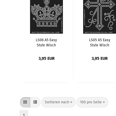
LS06 A5 Easy
LS05 A5 Easy
Style Wisch
Style Wisch
Schablone, Motiv
Schablone, Motiv
Krone
Kreuz
3,95 EUR
3,95 EUR
Sortieren nach
pro Seite
Sortieren nach
100 pro Seite
1