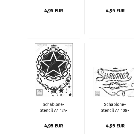
1290
1289 Geweihe
Herzanhänger
4,95 EUR
4,95 EUR
Reh
Schablone-
Schablone-
Stencil A4 124-
Stencil A4 108-
1272 Sternen
1267 Summer,
Ketten
Sailing
4,95 EUR
4,95 EUR