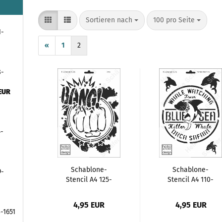
Sortieren nach
pro Seite
Sortieren nach
100 pro Seite
1-
«
1
2
8-
 EUR
4-
Schablone-
Schablone-
9-
Stencil A4 125-
Stencil A4 110-
1386 Bang, Faust
1376 Whale
Watching
4,95 EUR
4,95 EUR
-1651