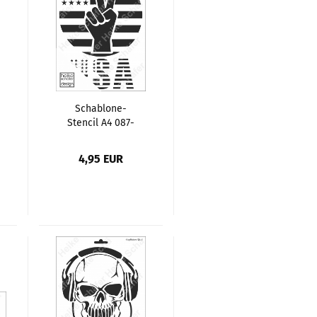
Schablone-
Stencil A4 087-
1325 Hand Peace
in am. Flagge
4,95 EUR