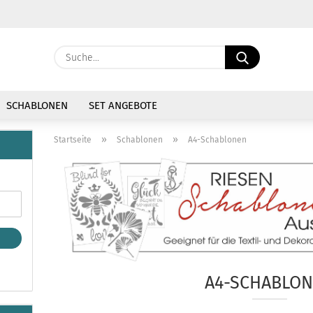
Währung auswählen
Suche...
E-Mail
Lieferland
SCHABLONEN
SET ANGEBOTE
Passwort
»
»
Startseite
Schablonen
A4-Schablonen
Konto erstellen
Passwort vergessen
A4-SCHABLO