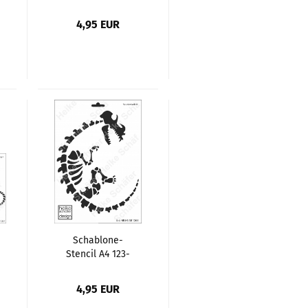
1283
Kettendesign
4,95 EUR
Lilie
Schablone-
Stencil A4 123-
1264 Saurier
Skelett
4,95 EUR