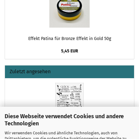
Effekt Patina für Bronze Effekt in Gold 50g
5,45 EUR
Zuletzt angesehen
Diese Webseite verwendet Cookies und andere
Technologien
Wir verwenden Cookies und ähnliche Technologien, auch von
3D-Rub On Aufkleber - Texte in Schwarz - RB3-130
Drittanbietern, um die ordentliche Funktionsweise der Website zu