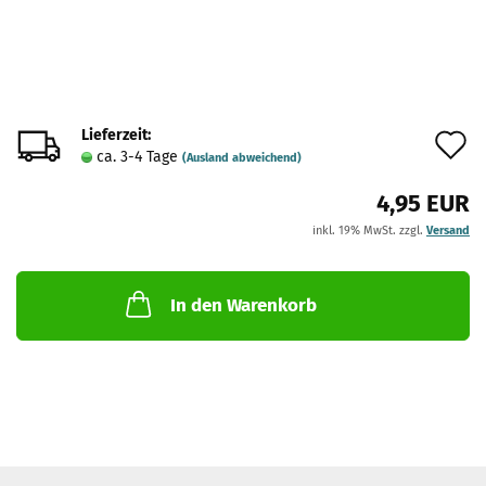
Lieferzeit:
A
ca. 3-4 Tage
(Ausland abweichend)
d
4,95 EUR
M
inkl. 19% MwSt. zzgl.
Versand
In den Warenkorb