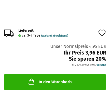
Lieferzeit:
A
ca. 3-4 Tage
(Ausland abweichend)
d
Unser Normalpreis 4,95 EUR
M
Ihr Preis 3,96 EUR
Sie sparen 20%
inkl. 19% MwSt. zzgl.
Versand
In den Warenkorb