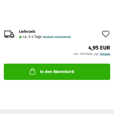
Lieferzeit:
A
ca. 3-4 Tage
(Ausland abweichend)
d
4,95 EUR
M
inkl. 19% MwSt. zzgl.
Versand
In den Warenkorb