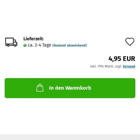
Lieferzeit:
A
ca. 3-4 Tage
(Ausland abweichend)
d
4,95 EUR
M
inkl. 19% MwSt. zzgl.
Versand
In den Warenkorb