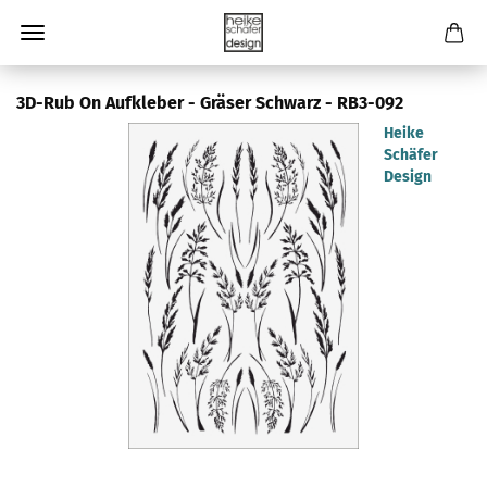
3D-Rub On Aufkleber - Gräser Schwarz - RB3-092
Heike
Schäfer
Design