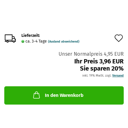
Lieferzeit:
A
ca. 3-4 Tage
(Ausland abweichend)
d
Unser Normalpreis 4,95 EUR
M
Ihr Preis 3,96 EUR
Sie sparen 20%
inkl. 19% MwSt. zzgl.
Versand
In den Warenkorb