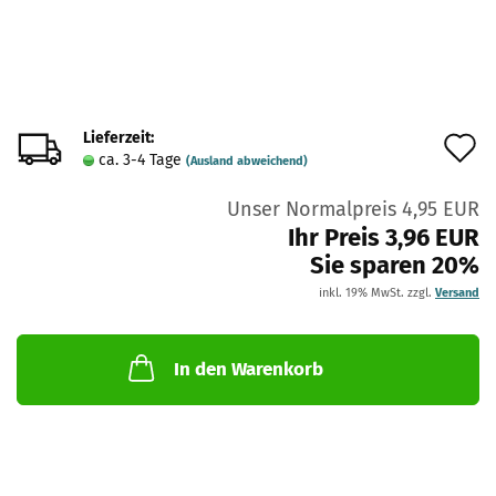
Lieferzeit:
A
ca. 3-4 Tage
(Ausland abweichend)
d
Unser Normalpreis 4,95 EUR
M
Ihr Preis 3,96 EUR
Sie sparen 20%
inkl. 19% MwSt. zzgl.
Versand
In den Warenkorb