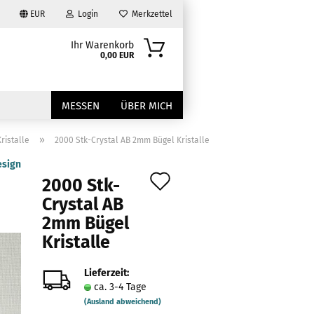
EUR
Login
Merkzettel
Ihr Warenkorb
0,00 EUR
MESSEN
ÜBER MICH
»
ristalle
2000 Stk-Crystal AB 2mm Bügel Kristalle
esign
Auf
2000 Stk-
den
Crystal AB
2mm Bügel
Merkzettel
?
Kristalle
Lieferzeit:
ca. 3-4 Tage
(Ausland abweichend)