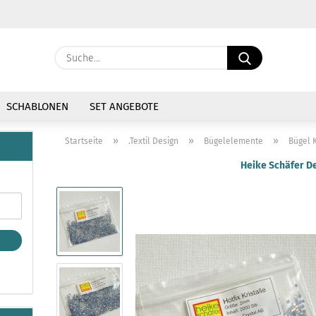
Währung auswählen
Suche...
E-Mail
Lieferland
SCHABLONEN
SET ANGEBOTE
Passwort
»
»
»
Startseite
.Textil Design
Bügelelemente
Bügel K
Heike Schäfer D
Konto erstellen
Passwort vergessen